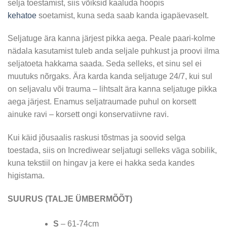
selja toestamist, siis võiksid kaaluda hoopis
kehatoe
soetamist, kuna seda saab kanda igapäevaselt.
Seljatuge ära kanna järjest pikka aega. Peale paari-kolme
nädala kasutamist tuleb anda seljale puhkust ja proovi ilma
seljatoeta hakkama saada. Seda selleks, et sinu sel ei
muutuks nõrgaks. Ära karda kanda seljatuge 24/7, kui sul
on seljavalu või trauma – lihtsalt ära kanna seljatuge pikka
aega järjest. Enamus seljatraumade puhul on korsett
ainuke ravi – korsett ongi konservatiivne ravi.
Kui käid jõusaalis raskusi tõstmas ja soovid selga
toestada, siis on Incrediwear seljatugi selleks väga sobilik,
kuna tekstiil on hingav ja kere ei hakka seda kandes
higistama.
SUURUS (TALJE ÜMBERMÕÕT)
S
– 61-74cm