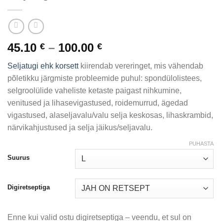
Price
45.10
–
100.00
€
€
range:
Seljatugi ehk korsett
kiirendab vereringet, mis vähendab
45.10 €
põletikku järgmiste probleemide puhul: spondülolistees,
through
selgroolülide vaheliste ketaste paigast nihkumine,
100.00 €
venitused ja lihasevigastused, roidemurrud, ägedad
vigastused, alaseljavalu/valu selja keskosas, lihaskrambid,
närvikahjustused ja selja jäikus/seljavalu.
PUHASTA
Suurus
Digiretseptiga
Enne kui valid ostu digiretseptiga – veendu, et sul on