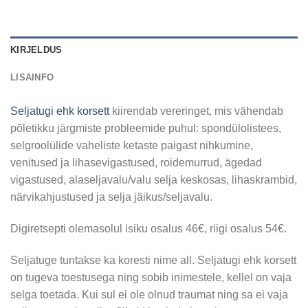
KIRJELDUS
LISAINFO
Seljatugi ehk korsett
kiirendab vereringet, mis vähendab
põletikku järgmiste probleemide puhul: spondülolistees,
selgroolülide vaheliste ketaste paigast nihkumine,
venitused ja lihasevigastused, roidemurrud, ägedad
vigastused, alaseljavalu/valu selja keskosas, lihaskrambid,
närvikahjustused ja selja jäikus/seljavalu.
Digiretsepti olemasolul isiku osalus 46€, riigi osalus 54€.
Seljatuge tuntakse ka koresti nime all. Seljatugi ehk korsett
on tugeva toestusega ning sobib inimestele, kellel on vaja
selga toetada. Kui sul ei ole olnud traumat ning sa ei vaja