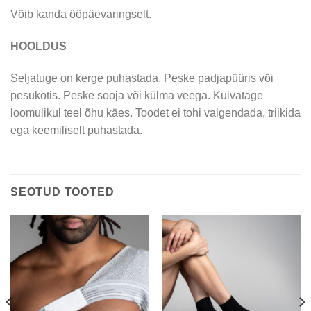
Võib kanda ööpäevaringselt.
HOOLDUS
Seljatuge on kerge puhastada. Peske padjapüüris või
pesukotis. Peske sooja või külma veega. Kuivatage
loomulikul teel õhu käes. Toodet ei tohi valgendada, triikida
ega keemiliselt puhastada.
SEOTUD TOOTED