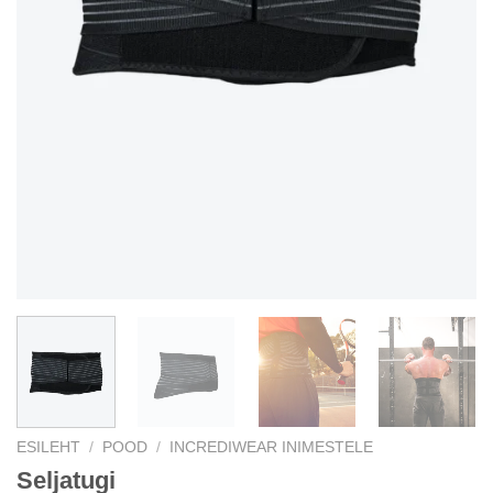
ESILEHT
/
POOD
/
INCREDIWEAR INIMESTELE
Seljatugi