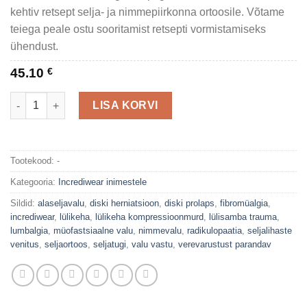
kehtiv retsept selja- ja nimmepiirkonna ortoosile. Võtame
teiega peale ostu sooritamist retsepti vormistamiseks
ühendust.
45.10
€
Seljatugi kogus
LISA KORVI
Tootekood:
-
Kategooria:
Incrediwear inimestele
Sildid:
alaseljavalu
,
diski herniatsioon
,
diski prolaps
,
fibromüalgia
,
incrediwear
,
lülikeha
,
lülikeha kompressioonmurd
,
lülisamba trauma
,
lumbalgia
,
müofastsiaalne valu
,
nimmevalu
,
radikulopaatia
,
seljalihaste
venitus
,
seljaortoos
,
seljatugi
,
valu vastu
,
verevarustust parandav