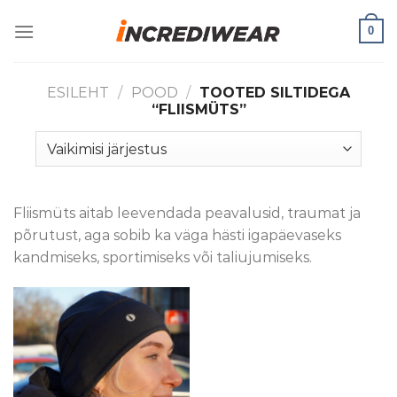
Skip
0
to
content
ESILEHT
/
POOD
/
TOOTED SILTIDEGA
“FLIISMÜTS”
Fliismüts aitab leevendada peavalusid, traumat ja
põrutust, aga sobib ka väga hästi igapäevaseks
kandmiseks, sportimiseks või taliujumiseks.