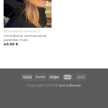
INCREDIWEAR INIMESTELE
Incrediwear verevarustust
parandav müts
40.00
€
Puiduõlid ja vahad
Õhuniisutajad
Copyright 2026 ©
Incrediwear