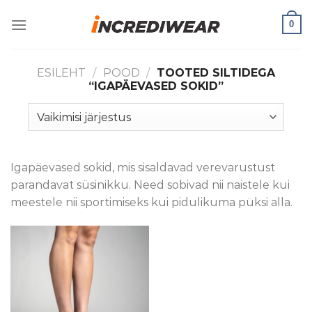
Skip
0
to
content
ESILEHT
/
POOD
/
TOOTED SILTIDEGA
“IGAPÄEVASED SOKID”
Igapäevased sokid, mis sisaldavad verevarustust
parandavat süsinikku. Need sobivad nii naistele kui
meestele nii sportimiseks kui pidulikuma püksi alla.