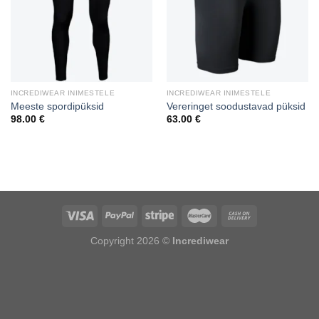
INCREDIWEAR INIMESTELE
INCREDIWEAR INIMESTELE
Meeste spordipüksid
Vereringet soodustavad püksid
98.00
€
63.00
€
Puiduõlid ja vahad
Õhuniisutajad
Copyright 2026 ©
Incrediwear