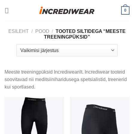
Skip
0
to
content
ESILEHT
/
POOD
/
TOOTED SILTIDEGA “MEESTE
TREENINGPÜKSID”
Meeste treeningpüksid Incrediwearilt. Incrediwear tooteid
soovitavad nii meditsiiniharidusega spetsialistid, treenerid
kui sportlased.