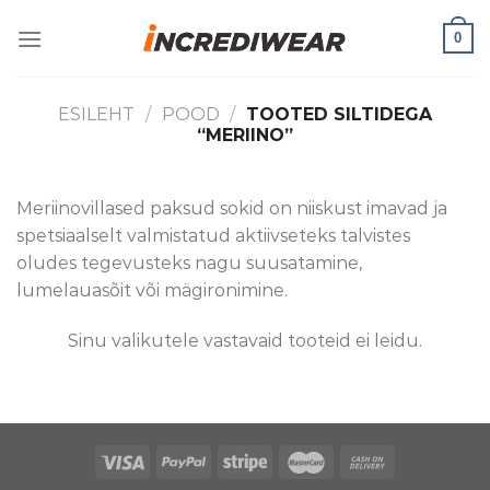
Skip
0
to
content
ESILEHT
/
POOD
/
TOOTED SILTIDEGA
“MERIINO”
Meriinovillased paksud sokid on niiskust imavad ja
spetsiaalselt valmistatud aktiivseteks talvistes
oludes tegevusteks nagu suusatamine,
lumelauasõit või mägironimine.
Sinu valikutele vastavaid tooteid ei leidu.
Puiduõlid ja vahad
Õhuniisutajad