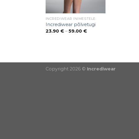
INCREDIWEAR INIMESTELE
Incrediwear põlvetugi
Price
23.90
€
–
59.00
€
range:
23.90 €
through
59.00 €
Puiduõlid ja vahad
Õhuniisutajad
Copyright 2026 ©
Incrediwear