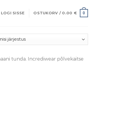
0
LOGI SISSE
OSTUKORV /
0.00
€
maani tunda. Incrediwear põlvekaitse