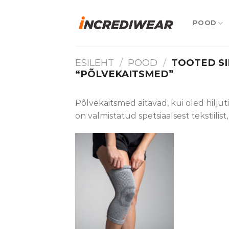
Skip
to
POOD
content
ESILEHT
/
POOD
/
TOOTED SI
“PÕLVEKAITSMED”
Põlvekaitsmed aitavad, kui oled hilj
on valmistatud spetsiaalsest tekstiilis