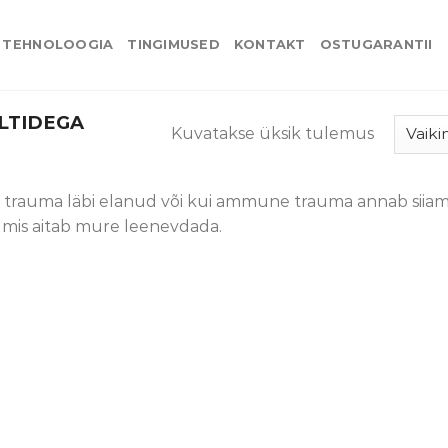
TEHNOLOOGIA
TINGIMUSED
KONTAKT
OSTUGARANTII
LTIDEGA
Kuvatakse üksik tulemus
uti trauma läbi elanud või kui ammune trauma annab siia
t, mis aitab mure leenevdada.