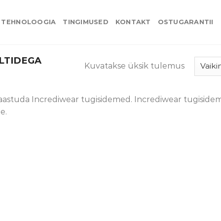
TEHNOLOOGIA
TINGIMUSED
KONTAKT
OSTUGARANTII
LTIDEGA
Kuvatakse üksik tulemus
taastuda Incrediwear tugisidemed. Incrediwear tugiside
e.