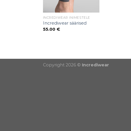
INCREDIWEAR INIMESTELE
Incrediwear säärised
55.00
€
Puiduõlid ja vahad
Õhuniisutajad
Copyright 2026 ©
Incrediwear