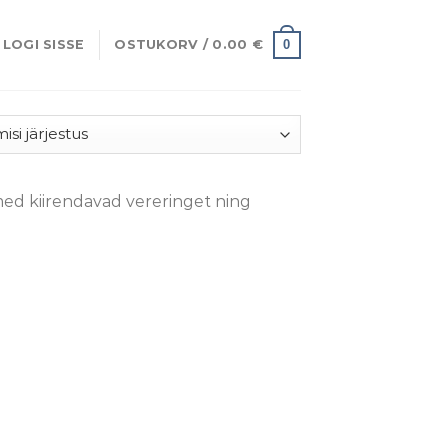
0
LOGI SISSE
OSTUKORV /
0.00
€
med kiirendavad vereringet ning