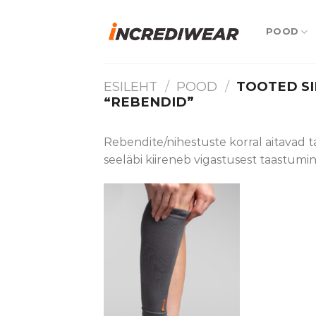
Skip
to
POOD
content
ESILEHT
/
POOD
/
TOOTED SI
“REBENDID”
Rebendite/nihestuste korral aitavad 
seeläbi kiireneb vigastusest taastumin