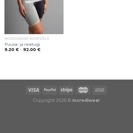
INCREDIWEAR INIMESTELE
Puusa- ja reietugi
Price
9.20
€
–
92.00
€
range:
9.20 €
through
92.00 €
Puiduõlid ja vahad
Õhuniisutajad
Copyright 2026 ©
Incrediwear