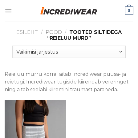
Skip
0
to
content
ESILEHT
/
POOD
/
TOOTED SILTIDEGA
“REIELUU MURD”
Reieluu murru korral aitab Incrediwear puusa- ja
reietugi. Incrediwear tugiside kiirendab vereringet
ning aitab seeläbi kiiremini traumast paraneda.