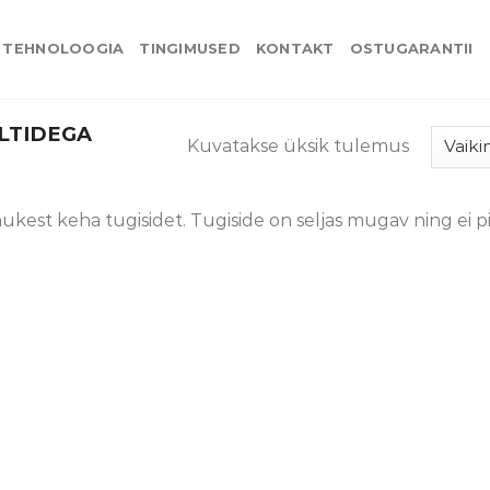
TEHNOLOOGIA
TINGIMUSED
KONTAKT
OSTUGARANTII
LTIDEGA
Kuvatakse üksik tulemus
kest keha tugisidet. Tugiside on seljas mugav ning ei pii