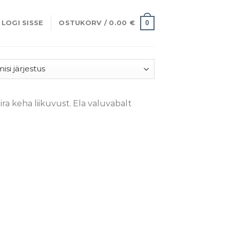
0
LOGI SISSE
OSTUKORV /
0.00
€
ra keha liikuvust. Ela valuvabalt