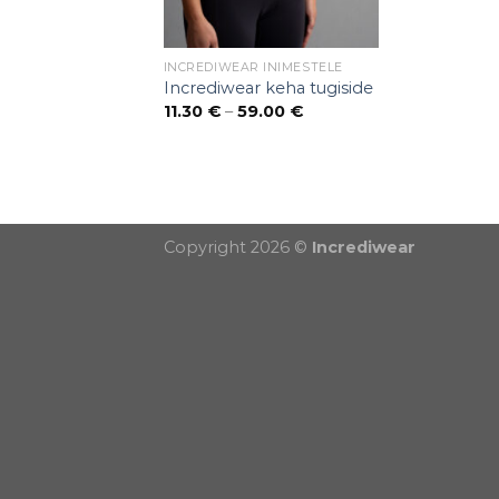
INCREDIWEAR INIMESTELE
Incrediwear keha tugiside
Price
11.30
€
–
59.00
€
range:
11.30 €
through
59.00 €
Puiduõlid ja vahad
Õhuniisutajad
Copyright 2026 ©
Incrediwear