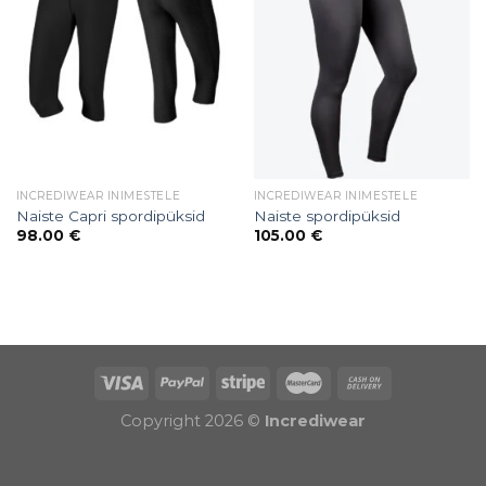
INCREDIWEAR INIMESTELE
INCREDIWEAR INIMESTELE
Naiste Capri spordipüksid
Naiste spordipüksid
98.00
€
105.00
€
Puiduõlid ja vahad
Õhuniisutajad
Copyright 2026 ©
Incrediwear