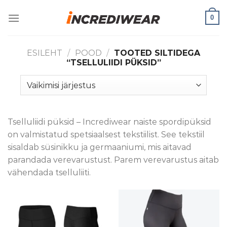
Skip
0
to
content
ESILEHT
/
POOD
/
TOOTED SILTIDEGA
“TSELLULIIDI PÜKSID”
Tselluliidi püksid – Incrediwear naiste spordipüksid
on valmistatud spetsiaalsest tekstiilist. See tekstiil
sisaldab süsinikku ja germaaniumi, mis aitavad
parandada verevarustust. Parem verevarustus aitab
vähendada tselluliiti.