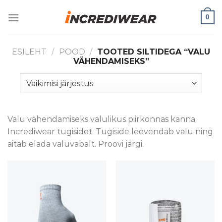
Skip
0
to
content
ESILEHT
/
POOD
/
TOOTED SILTIDEGA “VALU
VÄHENDAMISEKS”
Valu vähendamiseks valulikus piirkonnas kanna
Incrediwear tugisidet. Tugiside leevendab valu ning
aitab elada valuvabalt. Proovi järgi.